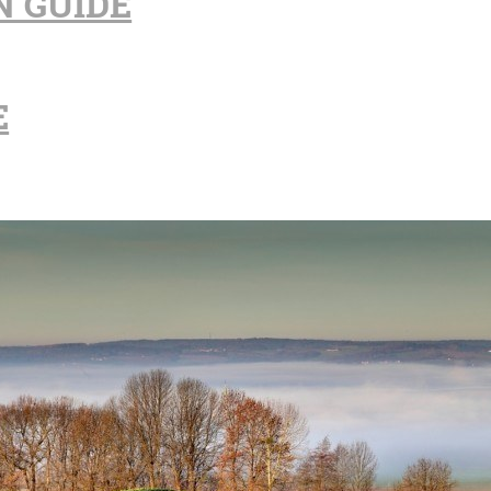
N GUIDE
E