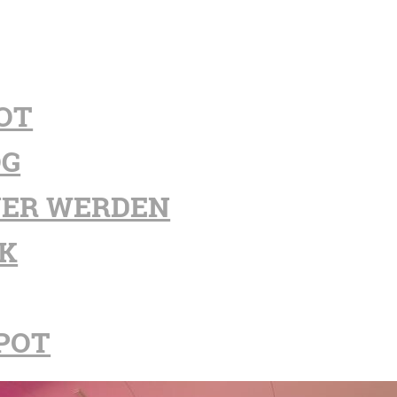
OT
OG
ER WERDEN
K
POT