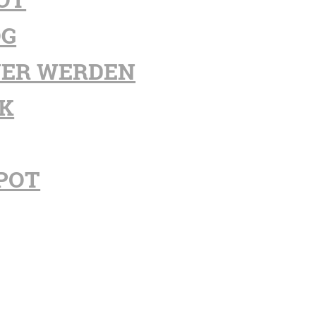
OG
ER WERDEN
K
POT