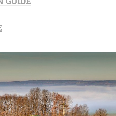
N GUIDE
E