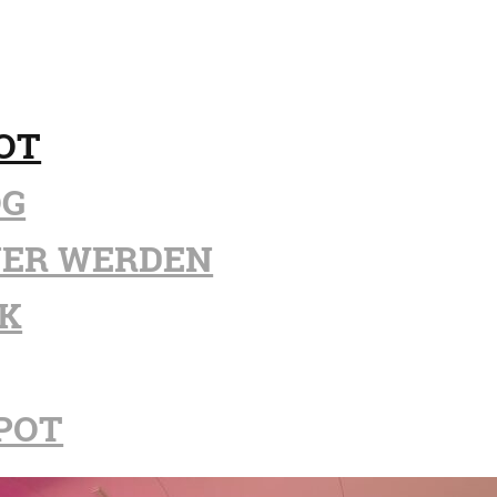
OT
OG
ER WERDEN
K
POT