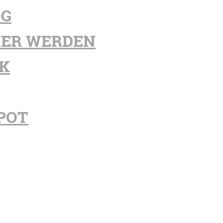
OG
ER WERDEN
K
POT