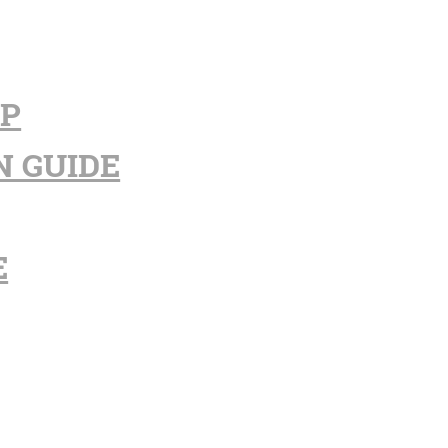
PP
N GUIDE
E