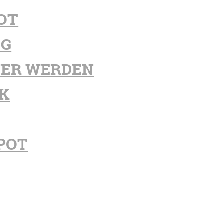
OT
OG
ER WERDEN
K
POT