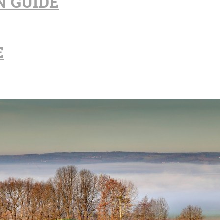
N GUIDE
E