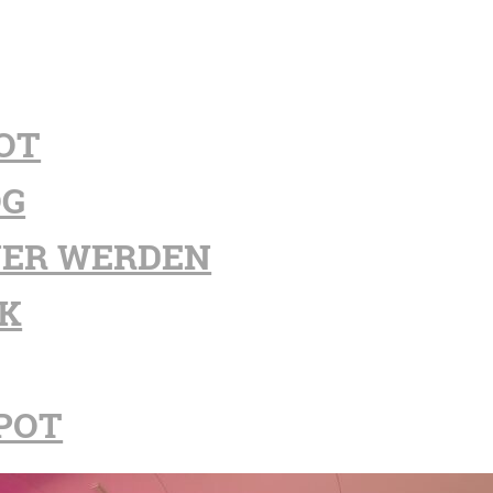
OT
OG
ER WERDEN
K
POT