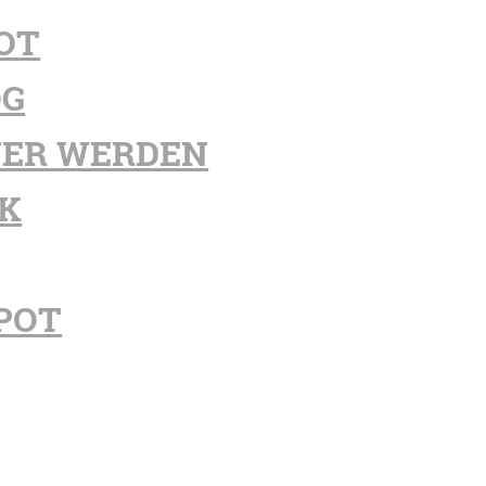
OT
OG
ER WERDEN
K
POT