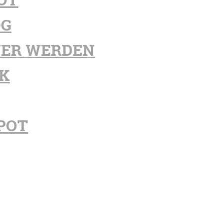
OG
ER WERDEN
K
POT