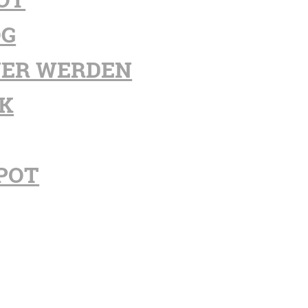
OG
ER WERDEN
K
POT