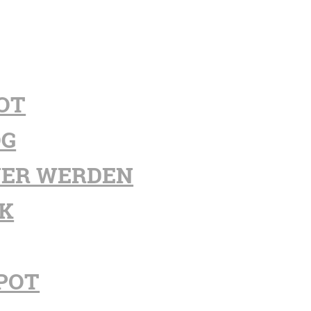
OT
OG
ER WERDEN
K
POT