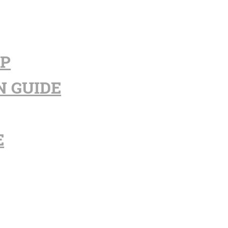
PP
N GUIDE
E