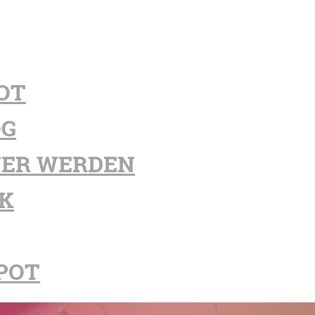
OT
OG
ER WERDEN
K
POT