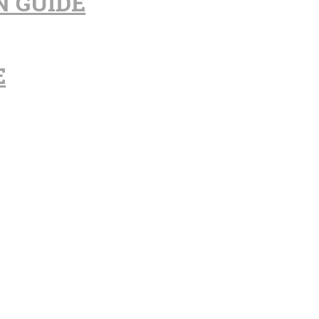
N GUIDE
E