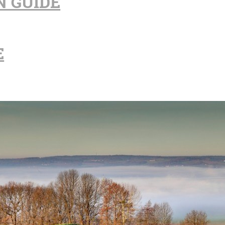
N GUIDE
E