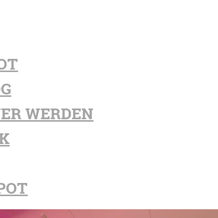
OT
OG
ER WERDEN
K
POT