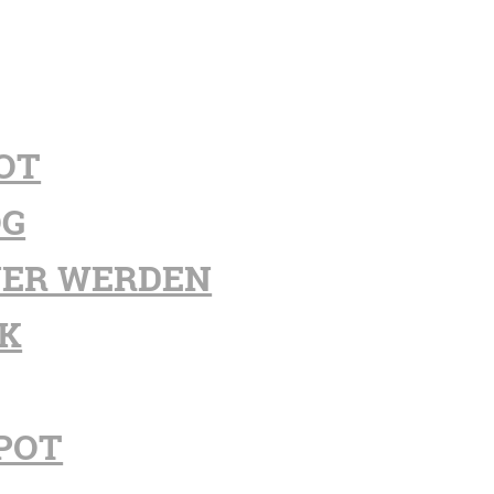
OT
OG
ER WERDEN
K
POT