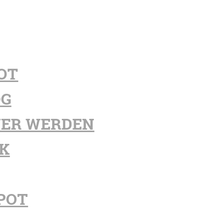
OT
OG
ER WERDEN
K
POT