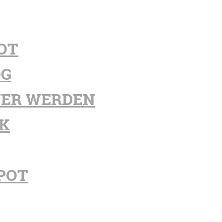
OT
OG
ER WERDEN
K
POT