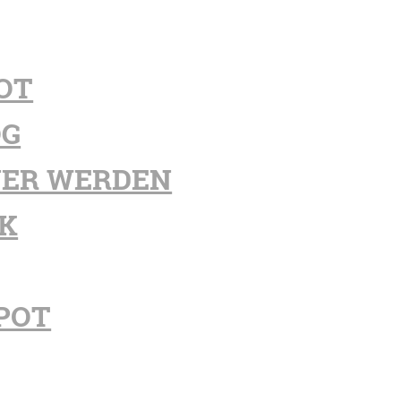
OT
OG
ER WERDEN
K
POT