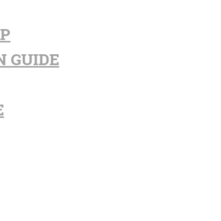
PP
N GUIDE
E