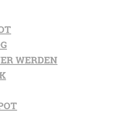
OT
OG
ER WERDEN
K
POT