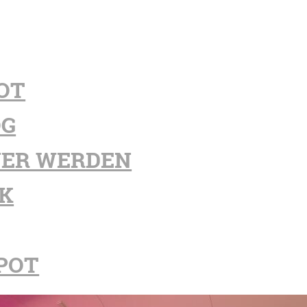
OT
OG
ER WERDEN
K
POT