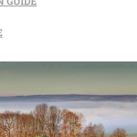
N GUIDE
E