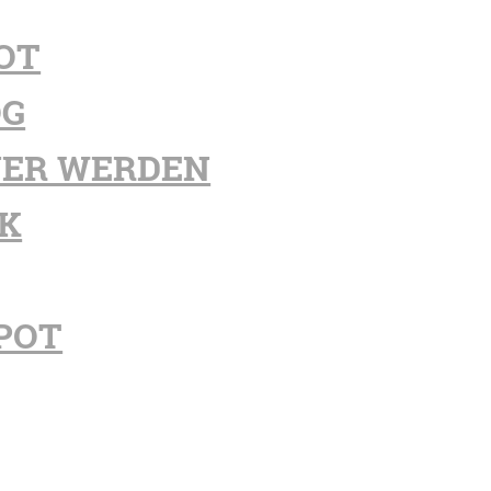
OT
OG
ER WERDEN
K
POT