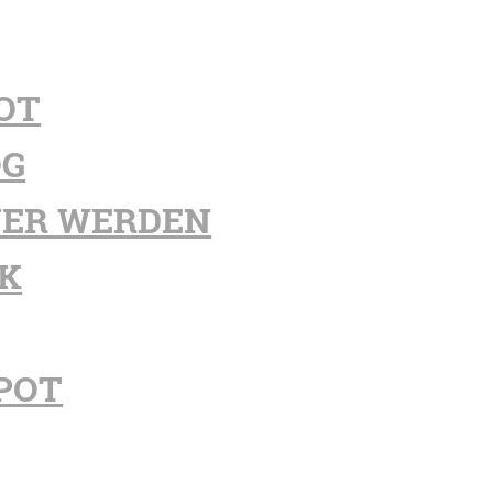
OT
OG
ER WERDEN
K
POT