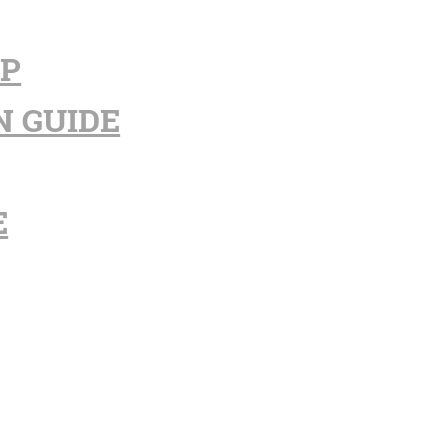
PP
N GUIDE
E