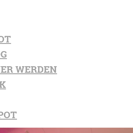
OT
OG
ER WERDEN
K
POT