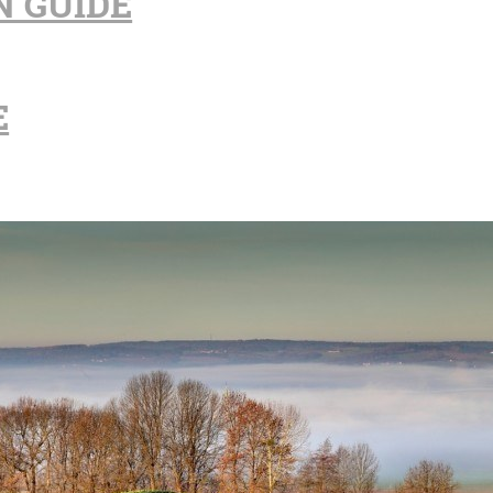
N GUIDE
E