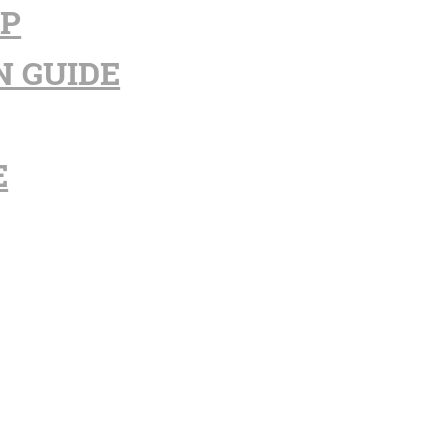
PP
N GUIDE
E