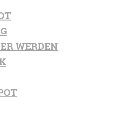
OT
OG
ER WERDEN
K
POT