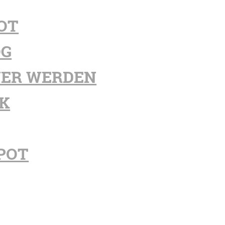
OT
OG
ER WERDEN
K
POT