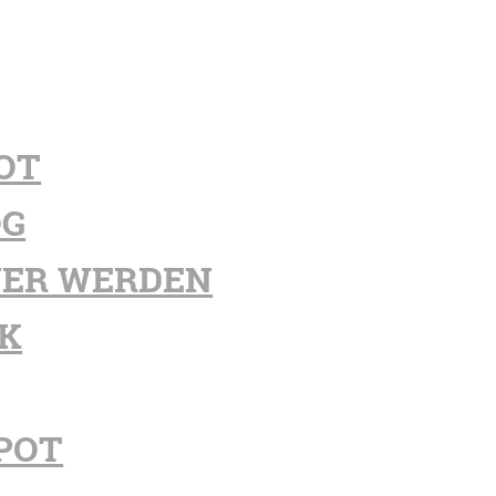
OT
OG
ER WERDEN
K
POT