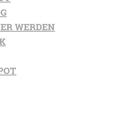
OG
ER WERDEN
K
POT