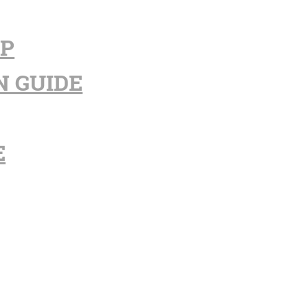
PP
N GUIDE
E