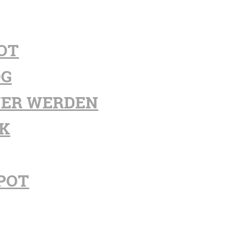
OT
OG
ER WERDEN
K
POT