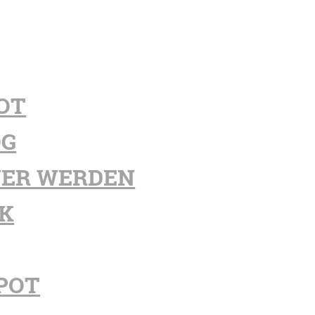
OT
OG
ER WERDEN
K
POT