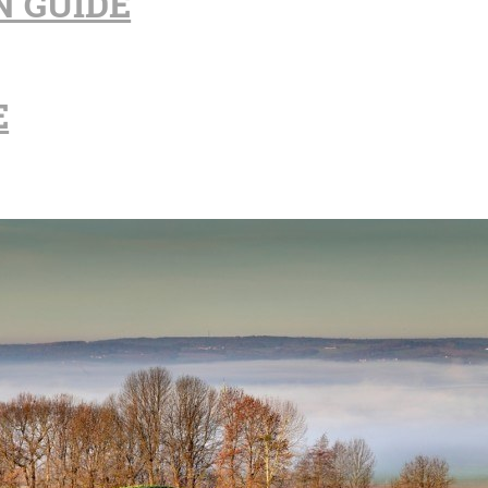
N GUIDE
E