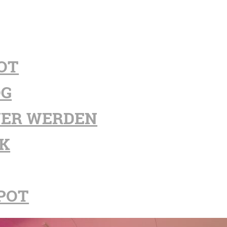
OT
OG
ER WERDEN
K
POT