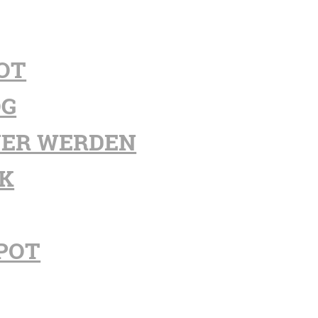
OT
OG
ER WERDEN
K
POT