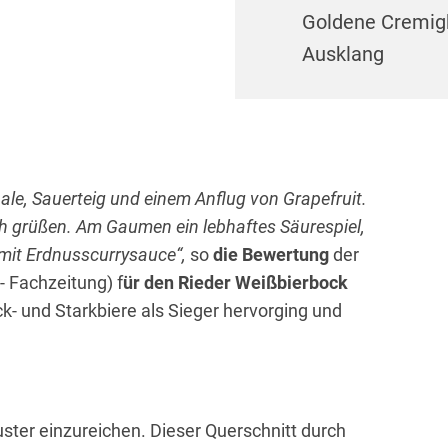
Goldene Cremigk
Ausklang
ale, Sauerteig und einem Anflug von Grapefruit.
ich grüßen. Am Gaumen ein lebhaftes Säurespiel,
 mit Erdnusscurrysauce“,
so
die Bewertung
der
- Fachzeitung) f
ür den Rieder Weißbierbock
ck- und Starkbiere als Sieger hervorging und
ster einzureichen. Dieser Querschnitt durch