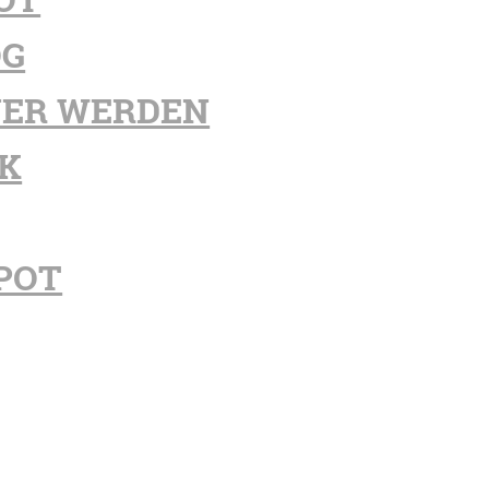
OG
ER WERDEN
K
POT