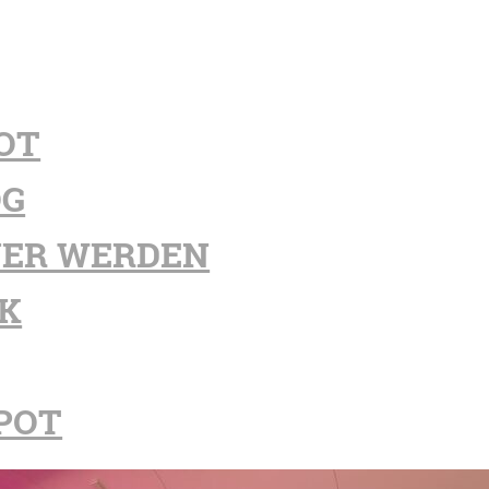
OT
OG
ER WERDEN
K
POT