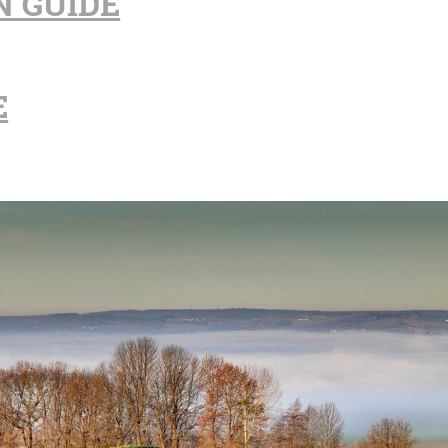
N GUIDE
E