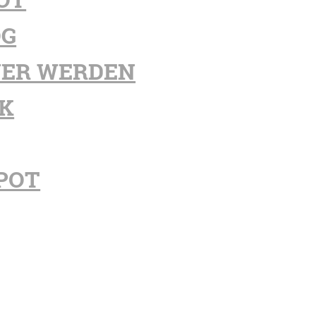
OG
ER WERDEN
K
POT