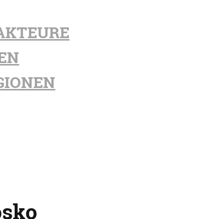
AKTEURE
EN
GIONEN
osko